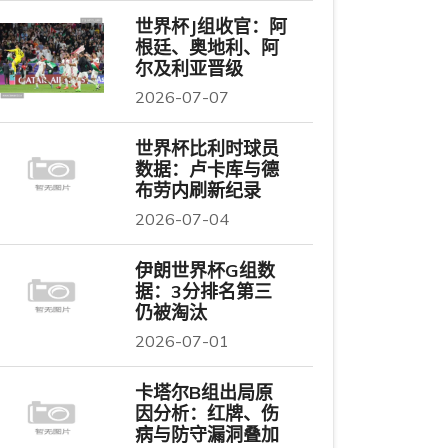
世界杯J组收官：阿
根廷、奥地利、阿
尔及利亚晋级
2026-07-07
世界杯比利时球员
数据：卢卡库与德
布劳内刷新纪录
2026-07-04
伊朗世界杯G组数
据：3分排名第三
仍被淘汰
2026-07-01
卡塔尔B组出局原
因分析：红牌、伤
病与防守漏洞叠加