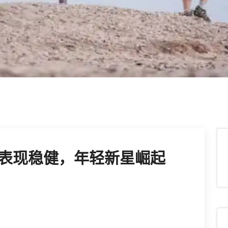
表现稳健，年轻新星崛起