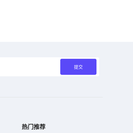
提交
热门推荐