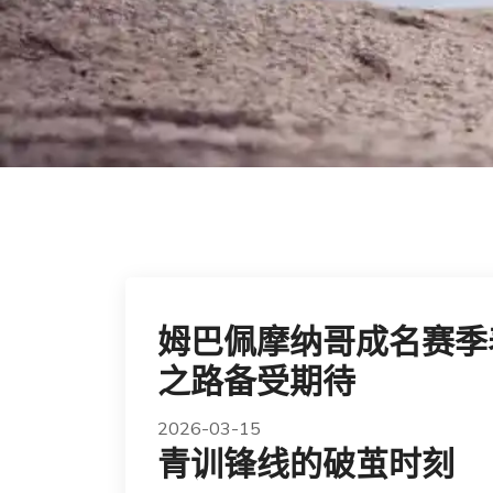
姆巴佩摩纳哥成名赛季
之路备受期待
2026-03-15
青训锋线的破茧时刻