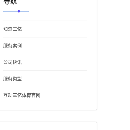
导航
知道
三亿
服务案例
公司快讯
服务类型
互动
三亿体育官网