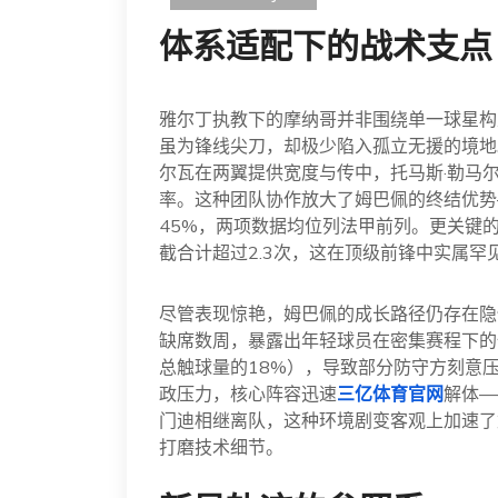
体系适配下的战术支点
雅尔丁执教下的摩纳哥并非围绕单一球星构
虽为锋线尖刀，却极少陷入孤立无援的境地
尔瓦在两翼提供宽度与传中，托马斯·勒马
率。这种团队协作放大了姆巴佩的终结优势
45%，两项数据均位列法甲前列。更关键
截合计超过2.3次，这在顶级前锋中实属罕
尽管表现惊艳，姆巴佩的成长路径仍存在隐
缺席数周，暴露出年轻球员在密集赛程下的
总触球量的18%），导致部分防守方刻意
政压力，核心阵容迅速
三亿体育官网
解体—
门迪相继离队，这种环境剧变客观上加速了
打磨技术细节。