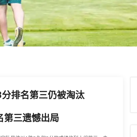
3分排名第三仍被淘汰
名第三遗憾出局