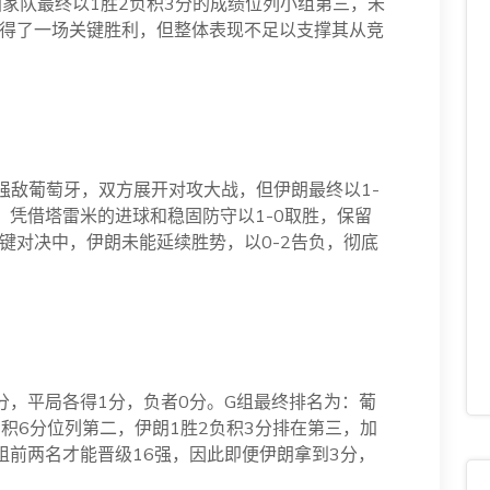
国家队最终以1胜2负积3分的成绩位列小组第三，未
得了一场关键胜利，但整体表现不足以支撑其从竞
强敌葡萄牙，双方展开对攻大战，但伊朗最终以1-
，凭借塔雷米的进球和稳固防守以1-0取胜，保留
键对决中，伊朗未能延续胜势，以0-2告负，彻底
分，平局各得1分，负者0分。G组最终排名为：葡
负积6分位列第二，伊朗1胜2负积3分排在第三，加
组前两名才能晋级16强，因此即便伊朗拿到3分，