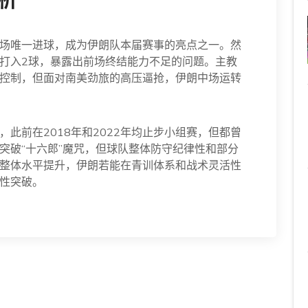
场唯一进球，成为伊朗队本届赛事的亮点之一。然
打入2球，暴露出前场终结能力不足的问题。主教
控制，但面对南美劲旅的高压逼抢，伊朗中场运转
此前在2018年和2022年均止步小组赛，但都曾
突破“十六郎”魔咒，但球队整体防守纪律性和部分
整体水平提升，伊朗若能在青训体系和战术灵活性
性突破。