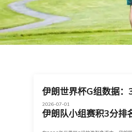
伊朗世界杯G组数据：
2026-07-01
伊朗队小组赛积3分排