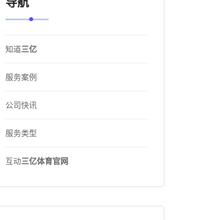
导航
知道
三亿
服务案例
公司快讯
服务类型
互动
三亿体育官网