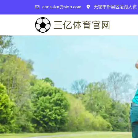
consular@sina.com
无锡市新吴区凌湖大道