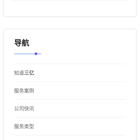
导航
知道
三亿
服务案例
公司快讯
服务类型