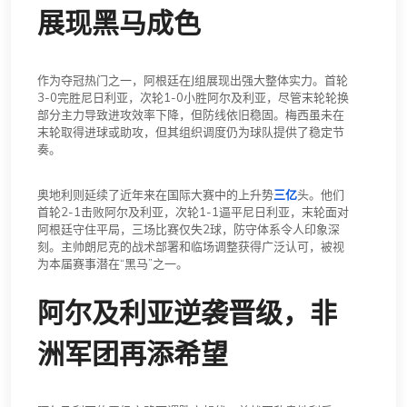
展现黑马成色
作为夺冠热门之一，阿根廷在J组展现出强大整体实力。首轮
3-0完胜尼日利亚，次轮1-0小胜阿尔及利亚，尽管末轮轮换
部分主力导致进攻效率下降，但防线依旧稳固。梅西虽未在
末轮取得进球或助攻，但其组织调度仍为球队提供了稳定节
奏。
奥地利则延续了近年来在国际大赛中的上升势
三亿
头。他们
首轮2-1击败阿尔及利亚，次轮1-1逼平尼日利亚，末轮面对
阿根廷守住平局，三场比赛仅失2球，防守体系令人印象深
刻。主帅朗尼克的战术部署和临场调整获得广泛认可，被视
为本届赛事潜在“黑马”之一。
阿尔及利亚逆袭晋级，非
洲军团再添希望