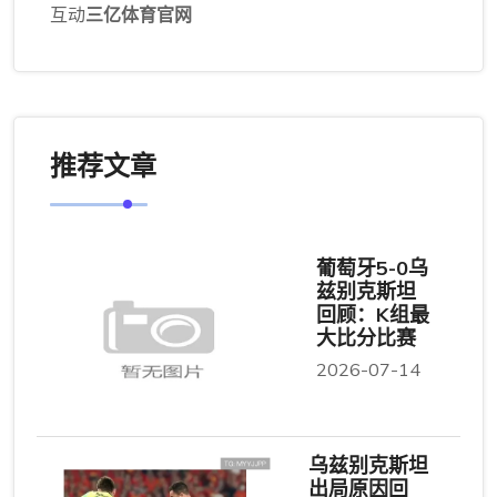
互动
三亿体育官网
推荐文章
葡萄牙5-0乌
兹别克斯坦
回顾：K组最
大比分比赛
2026-07-14
乌兹别克斯坦
出局原因回