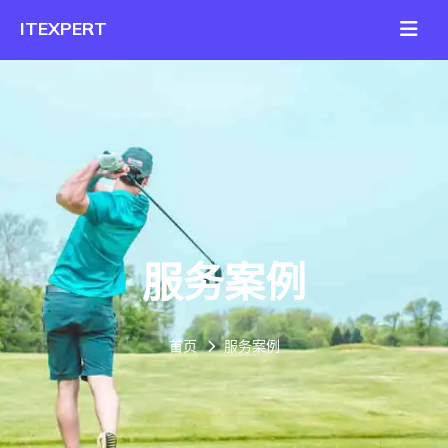
服务案例
首页
服务案例