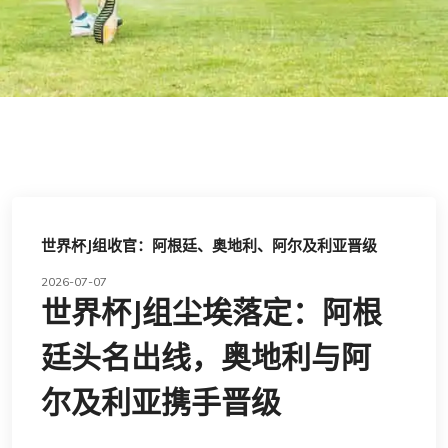
世界杯J组收官：阿根廷、奥地利、阿尔及利亚晋级
2026-07-07
世界杯J组尘埃落定：阿根
廷头名出线，奥地利与阿
尔及利亚携手晋级