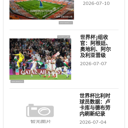
2026-07-10
世界杯J组收
官：阿根廷、
奥地利、阿尔
及利亚晋级
2026-07-07
世界杯比利时
球员数据：卢
卡库与德布劳
内刷新纪录
2026-07-04