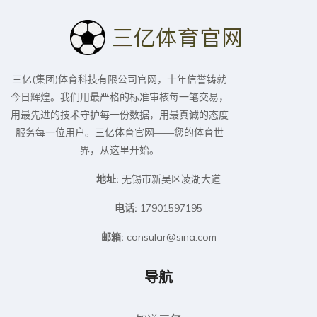
三亿(集团)体育科技有限公司官网，十年信誉铸就
今日辉煌。我们用最严格的标准审核每一笔交易，
用最先进的技术守护每一份数据，用最真诚的态度
服务每一位用户。三亿体育官网——您的体育世
界，从这里开始。
地址:
无锡市新吴区凌湖大道
电话:
17901597195
邮箱:
consular@sina.com
导航