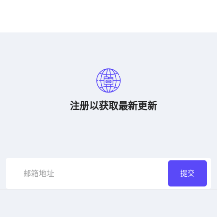
注册以获取最新更新
提交