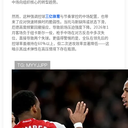
中场向组织核心的转型趋势。
然而，这种强调控球
三亿体育
与节奏掌控的中场配置，也带
来了应对快速转换时的脆弱性。当托马斯缺阵或状态下滑，
厄德高需频繁回撤接应，导致前场压迫强度下降。2026年1
月客场负于纽卡斯尔一役，枪手中场在对方反击中多次失
位，直接导致两个失球。更值得警惕的是，全队在领先后的
控球率虽维持在60%以上，但二次进攻效率显著降低——这
暗示其战术弹性在高压情境下存在瓶颈。