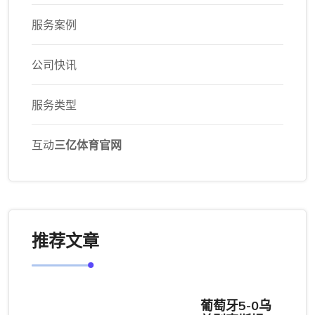
服务案例
公司快讯
服务类型
互动
三亿体育官网
推荐文章
葡萄牙5-0乌