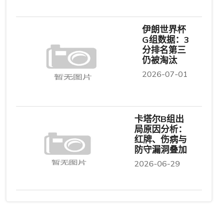
伊朗世界杯
G组数据：3
分排名第三
仍被淘汰
2026-07-01
卡塔尔B组出
局原因分析：
红牌、伤病与
防守漏洞叠加
2026-06-29