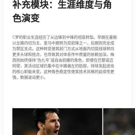
补充模块：生涯维度与角
色演变
C罗的职业生涯经历了从边锋到中锋的彻底转型。早期在曼联
以左路内切为主，皇马中期转为双前锋之一，后期则完全成
为禁区支点。这种转变使其射门方式从地面内切弧线球转向
更多头球和抢点，也导致其对体系传中质量的依赖加深。梅
西则始终保持“伪九号”或自由前腰的角色，即便在巴黎或迈
阿密，其活动区域仍集中在中路偏左的肋部，持球发起进攻
的核心职能未变。这种角色稳定性使其技术风格的延续性更
强，数据波动更小。