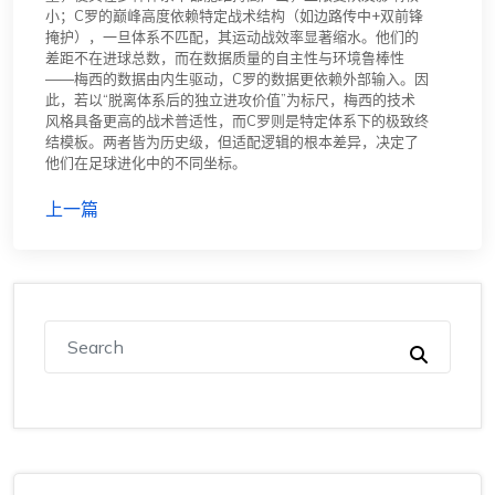
小；C罗的巅峰高度依赖特定战术结构（如边路传中+双前锋
掩护），一旦体系不匹配，其运动战效率显著缩水。他们的
差距不在进球总数，而在数据质量的自主性与环境鲁棒性
——梅西的数据由内生驱动，C罗的数据更依赖外部输入。因
此，若以“脱离体系后的独立进攻价值”为标尺，梅西的技术
风格具备更高的战术普适性，而C罗则是特定体系下的极致终
结模板。两者皆为历史级，但适配逻辑的根本差异，决定了
他们在足球进化中的不同坐标。
上一篇