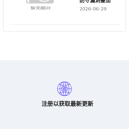
防守漏洞叠加
2026-06-29
注册以获取最新更新