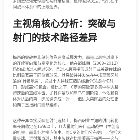
罗则更依赖无球跑动与终结精度；这种差异决定了他们在不
同战术体系中的上限边界。
主视角核心分析：突破与
射门的技术路径差异
梅西的突破并非单纯依靠速度或爆发力，而是以高控球率下
的连续变向和节奏变化为核心。他在巅峰期（2009–2012）
场均成功过人超过5次，且过人后直接形成射门或关键传球的
比例显著高于同位置球员。其突破往往发生在中场至禁区前
沿的“转换地带”，通过个人持球压缩防线后分球或内切射
门，形成高xG机会。相比之下，C罗的突破更多集中在边路
起速后的直线冲击，尤其在曼联和皇马早期阶段，他依赖身
体对抗后的第一步加速完成一对一，但进入禁区后的处理更
倾向于直接射门而非组织。
这种差异直接反映在射门选择上。梅西职业生涯的射门转化
率长期稳定在15%以上，且大量射门来自运动战中自主创造
的机会，而非纯粹接应传中。而C罗的射门分布更广，包括大
量头球、远射和点球，其中头球占比显著高于梅西——这与