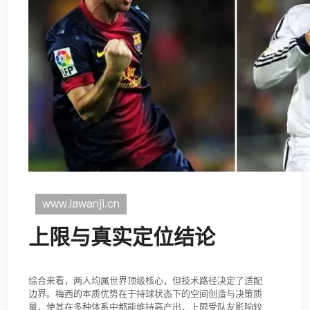
上限与真实定位结论
综合来看，两人均属世界顶级核心，但技术路径决定了适配
边界。梅西的本质优势在于持球状态下的空间创造与决策质
量，使其在多种体系中都能维持高产出，上限受队友影响较