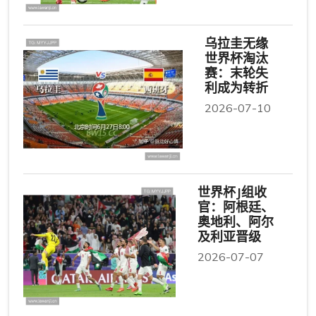
乌拉圭无缘
世界杯淘汰
赛：末轮失
利成为转折
2026-07-10
世界杯J组收
官：阿根廷、
奥地利、阿尔
及利亚晋级
2026-07-07