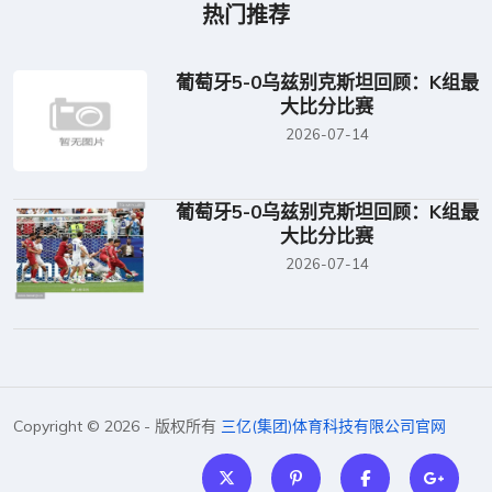
热门推荐
葡萄牙5-0乌兹别克斯坦回顾：K组最
大比分比赛
2026-07-14
葡萄牙5-0乌兹别克斯坦回顾：K组最
大比分比赛
2026-07-14
Copyright © 2026 - 版权所有
三亿(集团)体育科技有限公司官网