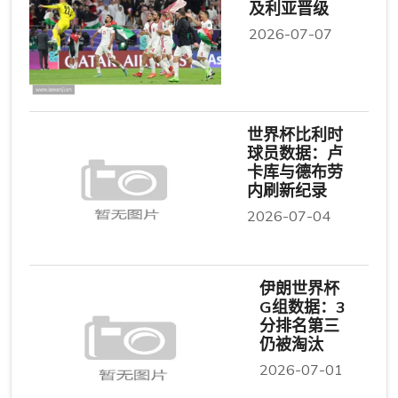
及利亚晋级
2026-07-07
世界杯比利时
球员数据：卢
卡库与德布劳
内刷新纪录
2026-07-04
伊朗世界杯
G组数据：3
分排名第三
仍被淘汰
2026-07-01