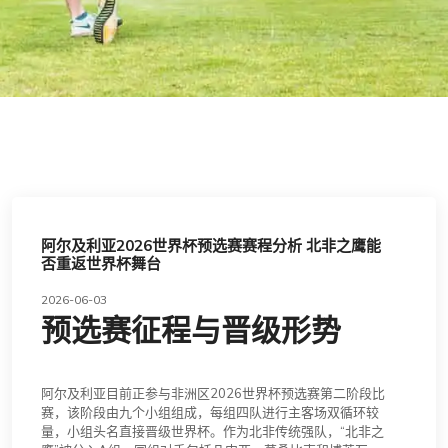
阿尔及利亚2026世界杯预选赛赛程分析 北非之鹰能
否重返世界杯舞台
2026-06-03
预选赛征程与晋级形势
阿尔及利亚目前正参与非洲区2026世界杯预选赛第二阶段比
赛，该阶段由九个小组组成，每组四队进行主客场双循环较
量，小组头名直接晋级世界杯。作为北非传统强队，“北非之