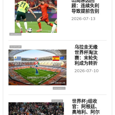
出局原因回
顾：连续失利
导致提前告别
2026-07-13
乌拉圭无缘
世界杯淘汰
赛：末轮失
利成为转折
2026-07-10
世界杯J组收
官：阿根廷、
奥地利、阿尔