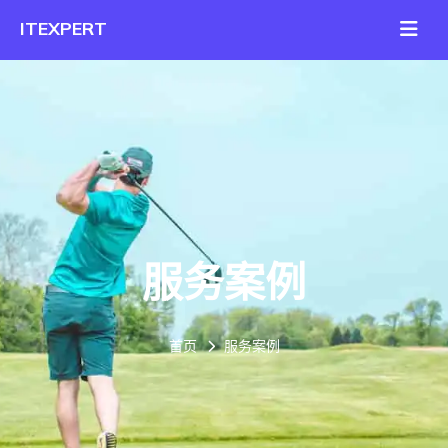
服务案例
首页
服务案例