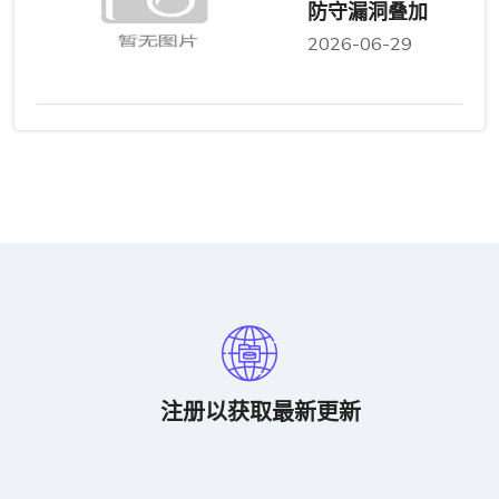
防守漏洞叠加
2026-06-29
注册以获取最新更新