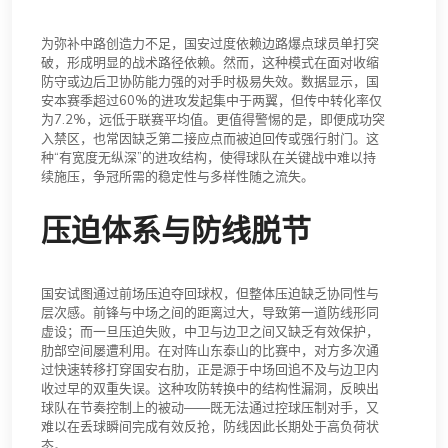
为弥补中路创造力不足，国安过度依赖边路爆点球员单打突
破，形成明显的战术路径依赖。然而，这种模式在面对收缩
防守或边后卫协防能力强的对手时极易失效。数据显示，国
安本赛季超过60%的进攻发起集中于两翼，但传中转化率仅
为7.2%，远低于联赛平均值。更值得警惕的是，即便成功突
入禁区，也常因缺乏第二接应点而被迫回传或强行射门。这
种“有宽度无纵深”的进攻结构，使得球队在关键战中难以持
续施压，争冠所需的稳定性与多样性随之流失。
压迫体系与防线脱节
国安试图通过前场压迫夺回球权，但整体压迫缺乏协同性与
层次感。前锋与中场之间的距离过大，导致第一道防线形同
虚设；而一旦压迫失败，中卫与边卫之间又缺乏有效保护，
肋部空间屡遭利用。在对阵山东泰山的比赛中，对方多次通
过快速转移打穿国安右肋，正是源于中场回追不及与边卫内
收过早的双重失误。这种攻防转换中的结构性漏洞，反映出
球队在节奏控制上的被动——既无法通过控球压制对手，又
难以在丢球瞬间完成有效反抢，防线因此长期处于高负荷状
态。