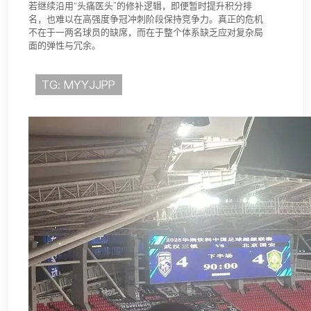
若继续沿用“头痛医头”的修补逻辑，即便暂时提升积分排
名，也难以在高强度争冠冲刺阶段保持竞争力。真正的危机
不在于一两名球员的缺席，而在于整个体系缺乏应对复杂局
面的弹性与冗余。