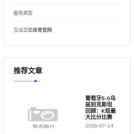
服务类型
互动
三亿体育官网
推荐文章
葡萄牙5-0乌
兹别克斯坦
回顾：K组最
大比分比赛
2026-07-14