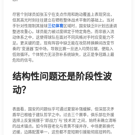
尽管个别球员如张玉宁在支点作用和跑动覆盖上表现突出，
但其高光时刻往往建立在牺牲整体战术平衡的基础上。当对
手针对性限制其接球
三亿体育
区域时，国安缺乏B计划迅速调
整进攻重心。球员能力被过度绑定于特定角色，而非嵌入流
动体系之中，这使得球队在面对不同风格对手时应变能力不
足。更关键的是，现有阵容中缺乏能在攻防转换瞬间改变节
奏的“变速器”型中场，导致比赛一旦进入均势拉锯，便陷入
低效循环。个体努力无法弥补系统缺失，这正是争冠路上最
危险的信号。
结构性问题还是阶段性波
动？
表面看，国安的问题似乎可通过夏窗补强缓解，但深层次矛
盾早已根植于建队哲学之中。过去三个赛季，俱乐部在外援
选择上反复摇摆于“即战力”与“技术流”之间，始终未确立清晰
的战术锚点。如今阵容老化与青黄不接并存，中场更新换代
迟缓，边路配置单一，这些都不是短期引援能彻底扭转的。