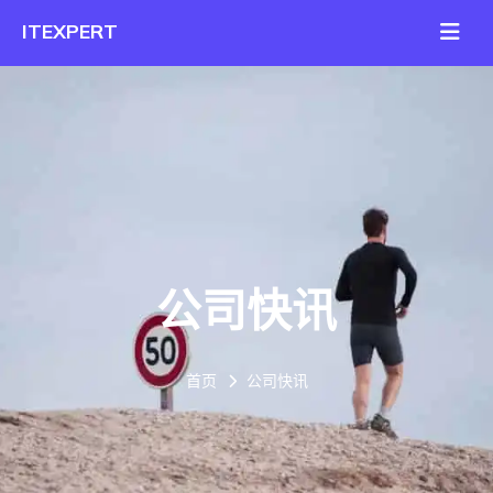
公司快讯
首页
公司快讯