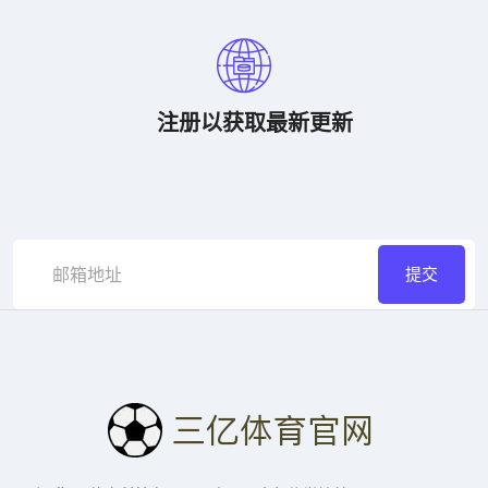
注册以获取最新更新
提交