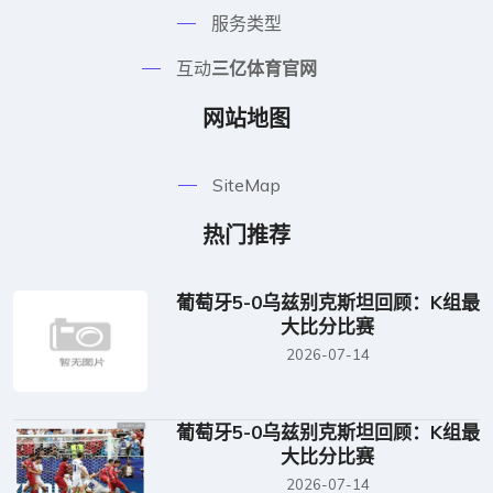
服务类型
互动
三亿体育官网
网站地图
SiteMap
热门推荐
葡萄牙5-0乌兹别克斯坦回顾：K组最
大比分比赛
2026-07-14
葡萄牙5-0乌兹别克斯坦回顾：K组最
大比分比赛
2026-07-14