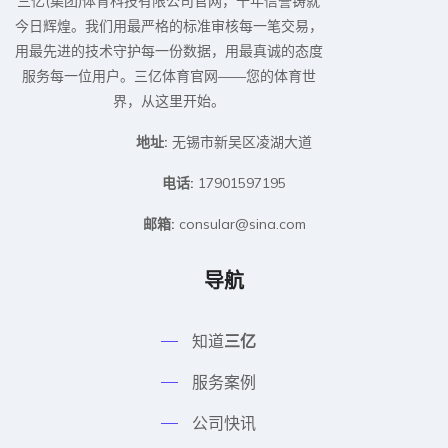
三亿(集团)体育科技有限公司官网，十年信誉铸就
今日辉煌。我们用最严格的标准审核每一笔交易，
用最先进的技术守护每一份数据，用最真诚的态度
服务每一位用户。三亿体育官网——您的体育世
界，从这里开始。
地址:
无锡市新吴区凌湖大道
电话:
17901597195
邮箱:
consular@sina.com
导航
知道
三亿
服务案例
公司快讯