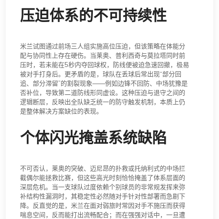
压迫体系的不可持续性
米兰试图通过前场三人组实施高位压迫，但该策略在体能分
配与协同性上存在硬伤。当莱奥、普利西奇与莫拉塔同时前
压时，若未能在5秒内夺回球权，防线便被迫急速回撤，极易
被对手打身后。更矛盾的是，球队在丢球后常出现“部分回
追、部分滞留”的割裂现象——例如边锋不回防、中场犹豫是
否补位，导致第二道防线形同虚设。这种压迫与退守之间的
逻辑断层，反映出全队缺乏统一的防守触发机制，本质上仍
是整体解决方案缺位的表现。
个体闪光掩盖系统缺陷
不可否认，莱奥的突破、迈尼昂的扑救或托纳利式的中场拦
截偶尔能拯救比赛，但这些高光时刻恰恰掩盖了体系层面的
深层危机。当一支球队过度依赖个别球员的非常规发挥来弥
补结构性漏洞时，其稳定性必然随对手针对性部署而急剧下
降。反直觉的是，米兰在面对弱旅时常因对手不施压而获得
喘息空间，反而能打出流畅配合；而在强强对话中，一旦遭