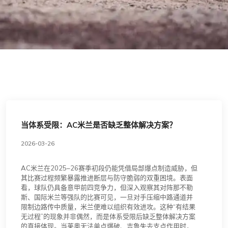
当体系受限：AC米兰是否缺乏整体解决方案？
2026-03-26
AC米兰在2025–26赛季初段仍能凭借局部爆点制造威胁，但
其比赛过程频繁暴露推进断层与防守脆弱的双重困境。表面
看，球队仍具备意甲前四竞争力，但深入观察其对阵那不勒
斯、国际米兰等强队的比赛可见，一旦对手压缩中路通道并
限制边路传中质量，米兰便难以组织有效进攻。这种“有结果
无过程”的现象并非偶然，而是体系受限后缺乏整体解决方案
的直接体现。当莱奥无法单点爆破、吉鲁失去支点作用时，