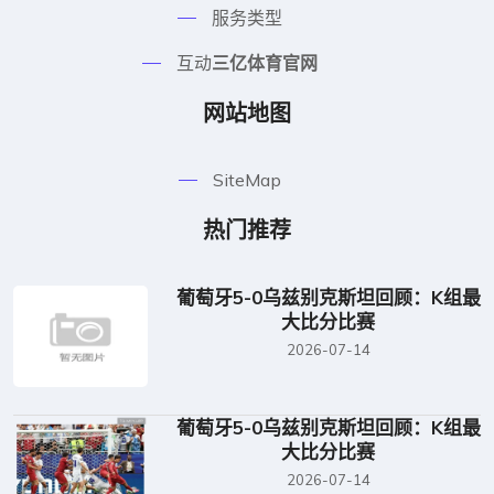
服务类型
互动
三亿体育官网
网站地图
SiteMap
热门推荐
葡萄牙5-0乌兹别克斯坦回顾：K组最
大比分比赛
2026-07-14
葡萄牙5-0乌兹别克斯坦回顾：K组最
大比分比赛
2026-07-14