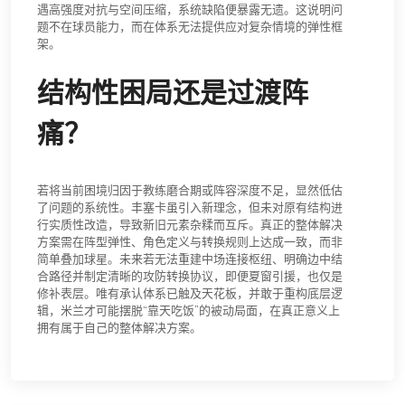
遇高强度对抗与空间压缩，系统缺陷便暴露无遗。这说明问
题不在球员能力，而在体系无法提供应对复杂情境的弹性框
架。
结构性困局还是过渡阵
痛？
若将当前困境归因于教练磨合期或阵容深度不足，显然低估
了问题的系统性。丰塞卡虽引入新理念，但未对原有结构进
行实质性改造，导致新旧元素杂糅而互斥。真正的整体解决
方案需在阵型弹性、角色定义与转换规则上达成一致，而非
简单叠加球星。未来若无法重建中场连接枢纽、明确边中结
合路径并制定清晰的攻防转换协议，即便夏窗引援，也仅是
修补表层。唯有承认体系已触及天花板，并敢于重构底层逻
辑，米兰才可能摆脱“靠天吃饭”的被动局面，在真正意义上
拥有属于自己的整体解决方案。